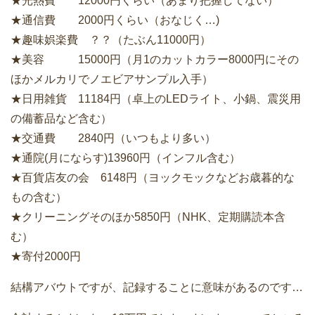
★光熱費 12000円くらい（あまり把握してない）
★通信費 2000円くらい（おなじく…)
★趣味娯楽費 ？？（たぶん11000円）
★美容 15000円（月1のカットカラー8000円にその
ほかメルカリでノエビアサンプル入手）
★日用雑貨 11184円（卓上のLEDライト、小鍋、震災用
の備蓄品など含む）
★交通費 2840円（いつもより多い）
★通院(月にならす)13960円（インフル含む）
★百貨店友の会 6148円（ヨックモックなどお歳暮的な
もの含む）
★クリーニングそのほか5850円（NHK、定期購読本含
む）
★寄付2000円
結構アバウトですが、記録することに意味があるのです…