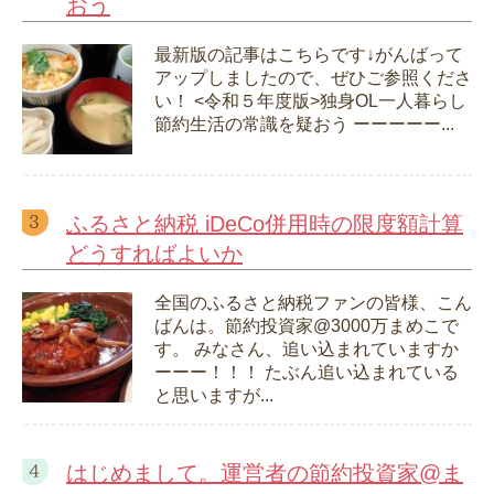
おう
最新版の記事はこちらです↓がんばって
アップしましたので、ぜひご参照くださ
い！ <令和５年度版>独身OL一人暮らし
節約生活の常識を疑おう ーーーーー...
ふるさと納税 iDeCo併用時の限度額計算
どうすればよいか
全国のふるさと納税ファンの皆様、こん
ばんは。節約投資家@3000万まめこで
す。 みなさん、追い込まれていますか
ーーー！！！ たぶん追い込まれている
と思いますが...
はじめまして。運営者の節約投資家@ま