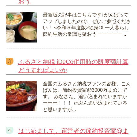
おう
最新版の記事はこちらです↓がんばって
アップしましたので、ぜひご参照くださ
い！ <令和５年度版>独身OL一人暮らし
節約生活の常識を疑おう ーーーーー...
ふるさと納税 iDeCo併用時の限度額計算
どうすればよいか
全国のふるさと納税ファンの皆様、こん
ばんは。節約投資家@3000万まめこで
す。 みなさん、追い込まれていますか
ーーー！！！ たぶん追い込まれている
と思いますが...
はじめまして。運営者の節約投資家@ま