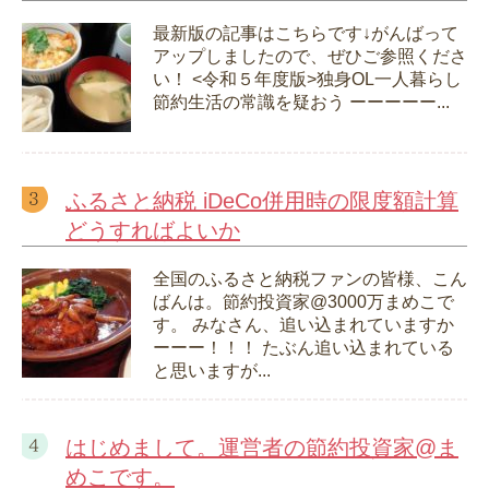
最新版の記事はこちらです↓がんばって
アップしましたので、ぜひご参照くださ
い！ <令和５年度版>独身OL一人暮らし
節約生活の常識を疑おう ーーーーー...
ふるさと納税 iDeCo併用時の限度額計算
どうすればよいか
全国のふるさと納税ファンの皆様、こん
ばんは。節約投資家@3000万まめこで
す。 みなさん、追い込まれていますか
ーーー！！！ たぶん追い込まれている
と思いますが...
はじめまして。運営者の節約投資家@ま
めこです。