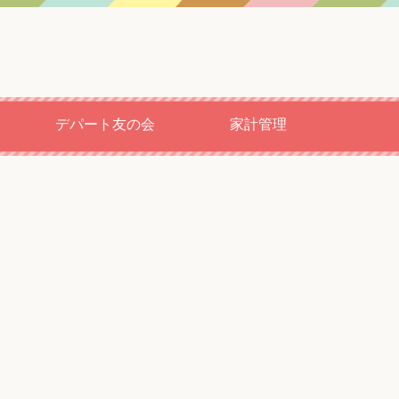
デパート友の会
家計管理