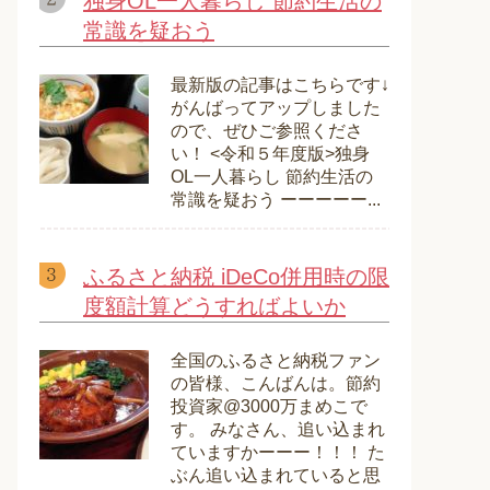
独身OL一人暮らし 節約生活の
常識を疑おう
最新版の記事はこちらです↓
がんばってアップしました
ので、ぜひご参照くださ
い！ <令和５年度版>独身
OL一人暮らし 節約生活の
常識を疑おう ーーーーー...
ふるさと納税 iDeCo併用時の限
度額計算どうすればよいか
全国のふるさと納税ファン
の皆様、こんばんは。節約
投資家@3000万まめこで
す。 みなさん、追い込まれ
ていますかーーー！！！ た
ぶん追い込まれていると思