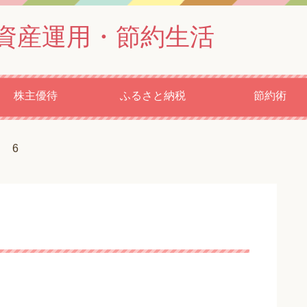
資産運用・節約生活
株主優待
ふるさと納税
節約術
6