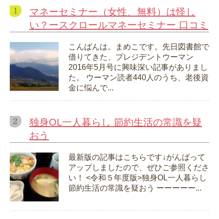
マネーセミナー（女性、無料）は怪し
い？ースクロールマネーセミナー 口コミ
こんばんは。まめこです。先日図書館で
借りてきた、プレジデントウーマン
2016年5月号に興味深い記事がありまし
た。 ウーマン読者440人のうち、老後資
金に悩んで...
独身OL一人暮らし 節約生活の常識を疑
おう
最新版の記事はこちらです↓がんばって
アップしましたので、ぜひご参照くださ
い！ <令和５年度版>独身OL一人暮らし
節約生活の常識を疑おう ーーーーー...