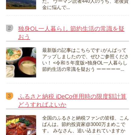
た。 ウーマン読者440人のうち、老後資
金に悩んで...
独身OL一人暮らし 節約生活の常識を疑
おう
最新版の記事はこちらです↓がんばって
アップしましたので、ぜひご参照くださ
い！ <令和５年度版>独身OL一人暮らし
節約生活の常識を疑おう ーーーーー...
ふるさと納税 iDeCo併用時の限度額計算
どうすればよいか
全国のふるさと納税ファンの皆様、こん
ばんは。節約投資家@3000万まめこで
す。 みなさん、追い込まれていますか