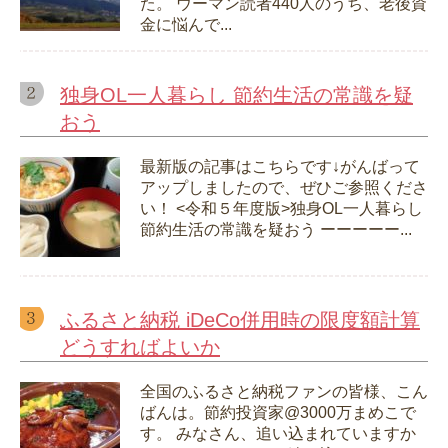
た。 ウーマン読者440人のうち、老後資
金に悩んで...
独身OL一人暮らし 節約生活の常識を疑
おう
最新版の記事はこちらです↓がんばって
アップしましたので、ぜひご参照くださ
い！ <令和５年度版>独身OL一人暮らし
節約生活の常識を疑おう ーーーーー...
ふるさと納税 iDeCo併用時の限度額計算
どうすればよいか
全国のふるさと納税ファンの皆様、こん
ばんは。節約投資家@3000万まめこで
す。 みなさん、追い込まれていますか