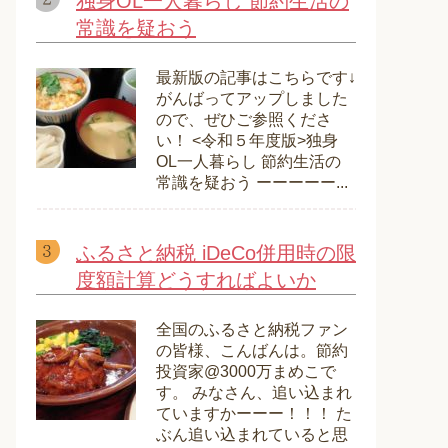
独身OL一人暮らし 節約生活の
常識を疑おう
最新版の記事はこちらです↓
がんばってアップしました
ので、ぜひご参照くださ
い！ <令和５年度版>独身
OL一人暮らし 節約生活の
常識を疑おう ーーーーー...
ふるさと納税 iDeCo併用時の限
度額計算どうすればよいか
全国のふるさと納税ファン
の皆様、こんばんは。節約
投資家@3000万まめこで
す。 みなさん、追い込まれ
ていますかーーー！！！ た
ぶん追い込まれていると思