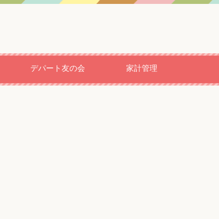
デパート友の会
家計管理