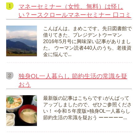
マネーセミナー（女性、無料）は怪し
い？ースクロールマネーセミナー 口コミ
こんばんは。まめこです。先日図書館で
借りてきた、プレジデントウーマン
2016年5月号に興味深い記事がありまし
た。 ウーマン読者440人のうち、老後資
金に悩んで...
独身OL一人暮らし 節約生活の常識を疑
おう
最新版の記事はこちらです↓がんばって
アップしましたので、ぜひご参照くださ
い！ <令和５年度版>独身OL一人暮らし
節約生活の常識を疑おう ーーーーー...