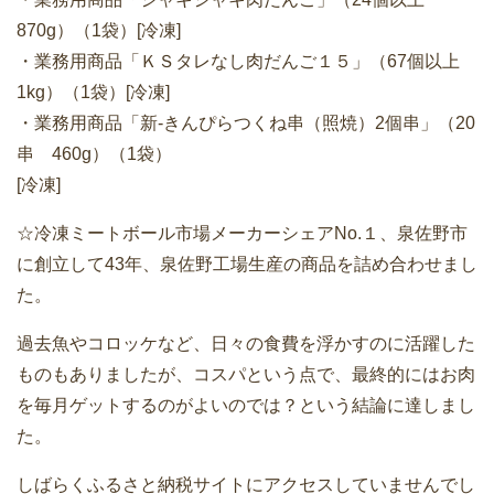
870g）（1袋）[冷凍]
・業務用商品「ＫＳタレなし肉だんご１５」（67個以上
1kg）（1袋）[冷凍]
・業務用商品「新-きんぴらつくね串（照焼）2個串」（20
串 460g）（1袋）
[冷凍]
☆冷凍ミートボール市場メーカーシェアNo.１、泉佐野市
に創立して43年、泉佐野工場生産の商品を詰め合わせまし
た。
過去魚やコロッケなど、日々の食費を浮かすのに活躍した
ものもありましたが、コスパという点で、最終的にはお肉
を毎月ゲットするのがよいのでは？という結論に達しまし
た。
しばらくふるさと納税サイトにアクセスしていませんでし