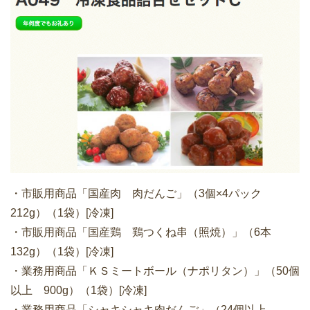
・市販用商品「国産肉 肉だんご」（3個×4パック
212g）（1袋）[冷凍]
・市販用商品「国産鶏 鶏つくね串（照焼）」（6本
132g）（1袋）[冷凍]
・業務用商品「ＫＳミートボール（ナポリタン）」（50個
以上 900g）（1袋）[冷凍]
・業務用商品「シャキシャキ肉だんご」（24個以上