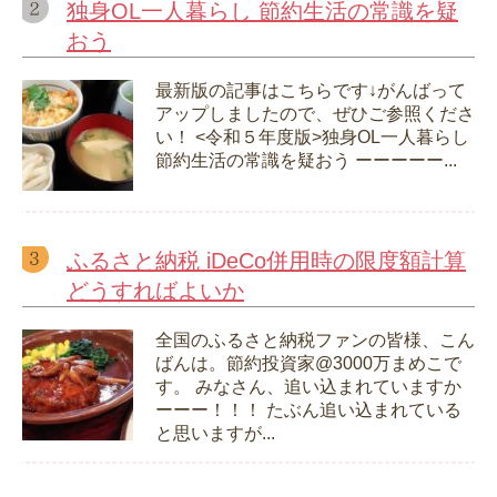
独身OL一人暮らし 節約生活の常識を疑
おう
最新版の記事はこちらです↓がんばって
アップしましたので、ぜひご参照くださ
い！ <令和５年度版>独身OL一人暮らし
節約生活の常識を疑おう ーーーーー...
ふるさと納税 iDeCo併用時の限度額計算
どうすればよいか
全国のふるさと納税ファンの皆様、こん
ばんは。節約投資家@3000万まめこで
す。 みなさん、追い込まれていますか
ーーー！！！ たぶん追い込まれている
と思いますが...