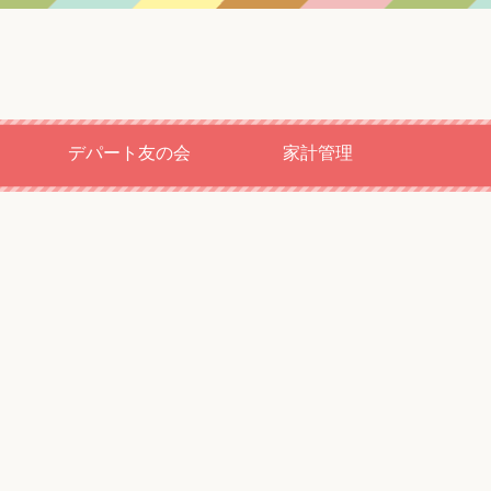
デパート友の会
家計管理