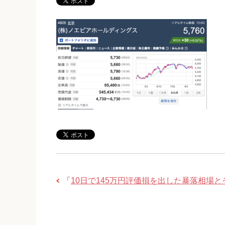
「
10日で145万円評価損を出した暴落相場