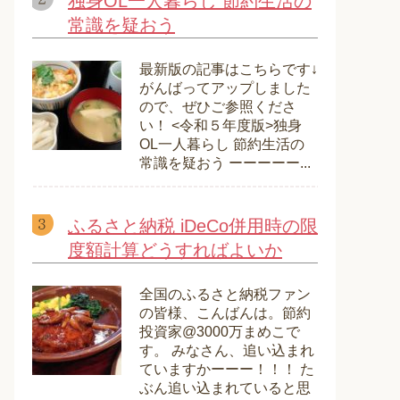
独身OL一人暮らし 節約生活の
常識を疑おう
最新版の記事はこちらです↓
がんばってアップしました
ので、ぜひご参照くださ
い！ <令和５年度版>独身
OL一人暮らし 節約生活の
常識を疑おう ーーーーー...
ふるさと納税 iDeCo併用時の限
度額計算どうすればよいか
全国のふるさと納税ファン
の皆様、こんばんは。節約
投資家@3000万まめこで
す。 みなさん、追い込まれ
ていますかーーー！！！ た
ぶん追い込まれていると思