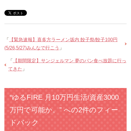
「
【緊急速報】喜多方ラーメン坂内 餃子祭/餃子100円
(5/26,5/27)みんなで行こう
」
「
【期間限定】サンジェルマン 夢のパン食べ放題に行っ
てきた
」
“ゆるFIRE 月10万円生活/資産3000
万円で可能か。” への2件のフィー
ドバック