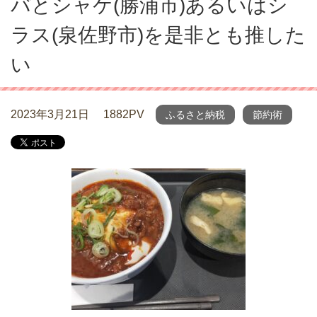
バとシャケ(勝浦市)あるいはシ
ラス(泉佐野市)を是非とも推した
い
2023年3月21日
1882PV
ふるさと納税
節約術